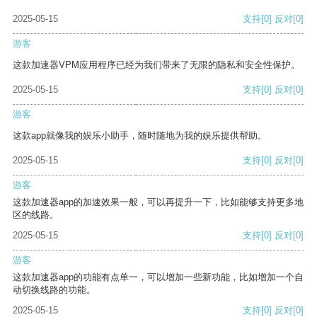
2025-05-15
支持
[0]
反对
[0]
游客
这款加速器VPM应用程序已经为我们带来了无限的隐私和安全性保护。
2025-05-15
支持
[0]
反对
[0]
游客
这款app就像我的娱乐小助手，随时随地为我的娱乐提供帮助。
2025-05-15
支持
[0]
反对
[0]
游客
这款加速器app的加速效果一般，可以再提升一下，比如能够支持更多地
区的线路。
2025-05-15
支持
[0]
反对
[0]
游客
这款加速器app的功能有点单一，可以增加一些新功能，比如增加一个自
动切换线路的功能。
2025-05-15
支持
[0]
反对
[0]