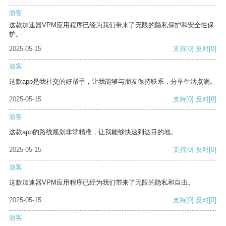
游客
这款加速器VPM应用程序已经为我们带来了无限的隐私保护和安全性保
护。
2025-05-15
支持
[0]
反对
[0]
游客
这款app是我社交的好帮手，让我能够与朋友保持联系，分享生活点滴。
2025-05-15
支持
[0]
反对
[0]
游客
这款app的路线规划非常精准，让我能够快速到达目的地。
2025-05-15
支持
[0]
反对
[0]
游客
这款加速器VPM应用程序已经为我们带来了无限的隐私和自由。
2025-05-15
支持
[0]
反对
[0]
游客