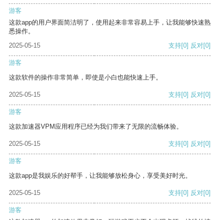
游客
这款app的用户界面简洁明了，使用起来非常容易上手，让我能够快速熟
悉操作。
2025-05-15
支持
[0]
反对
[0]
游客
这款软件的操作非常简单，即使是小白也能快速上手。
2025-05-15
支持
[0]
反对
[0]
游客
这款加速器VPM应用程序已经为我们带来了无限的流畅体验。
2025-05-15
支持
[0]
反对
[0]
游客
这款app是我娱乐的好帮手，让我能够放松身心，享受美好时光。
2025-05-15
支持
[0]
反对
[0]
游客