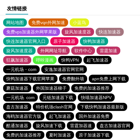
友情链接
网站地图
免费vqn外网加速
小蓝鸟
免费vps加速器外网苹果版
旋风加速度器
快连加速器
快连加速器官网入口
原子加速器
快鸭加速器
旋风加速度器
外网网址导航
软件中心
雷霆加速
狂飙加速器
哔咔漫画
快鸭VPN
起飞加速器
一元机场・com
安逸加速器官网官网
快鸭加速器下载官网苹果
免费翻外墙
apn免费上网下载
蘑菇加速器
外国加速器梯子
免费的加速器推荐
一元机场. com
元链加速器下载
快喵加速器NPV
盘古加速器
特价机场clash官网
下载快鸭加速器最新版
海鸥加速器官方版
起飞加速器
国外加速器免费
酷通加速器
旋风加速下载
雷霆加器速
盘古加速器官网
免费的加速器推荐
夏时加速器
原子加速器下载