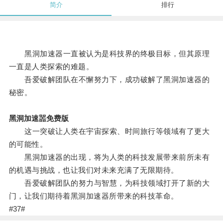
简介
排行
黑洞加速器一直被认为是科技界的终极目标，但其原理
一直是人类探索的难题。
吾爱破解团队在不懈努力下，成功破解了黑洞加速器的
秘密。
黑洞加速噐免费版
这一突破让人类在宇宙探索、时间旅行等领域有了更大
的可能性。
黑洞加速器的出现，将为人类的科技发展带来前所未有
的机遇与挑战，也让我们对未来充满了无限期待。
吾爱破解团队的努力与智慧，为科技领域打开了新的大
门，让我们期待着黑洞加速器所带来的科技革命。
#37#