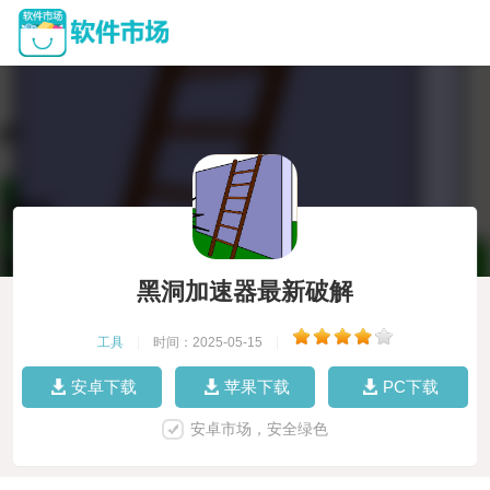
黑洞加速器最新破解
工具
|
时间：2025-05-15
|
安卓下载
苹果下载
PC下载
安卓市场，安全绿色